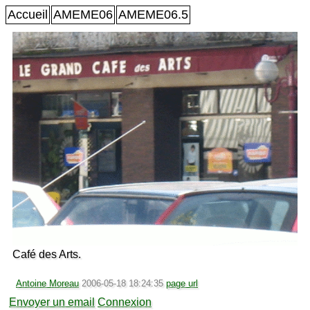
Accueil
AMEME06
AMEME06.5
Café des Arts.
Antoine Moreau
2006-05-18 18:24:35
page url
Envoyer un email
Connexion