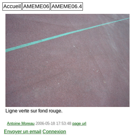
Accueil
AMEME06
AMEME06.4
Ligne verte sur fond rouge.
Antoine Moreau
2006-05-18 17:53:48
page url
Envoyer un email
Connexion