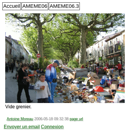
Accueil
AMEME06
AMEME06.3
Vide grenier.
Antoine Moreau
2006-05-18 09:32:38
page url
Envoyer un email
Connexion