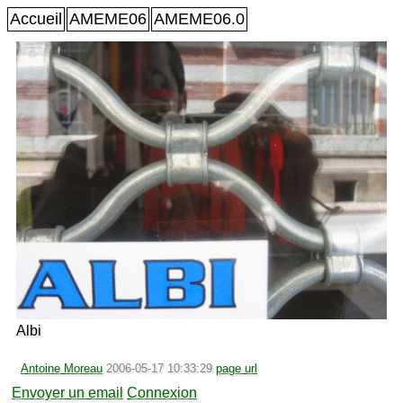
Accueil
AMEME06
AMEME06.0
Albi
Antoine Moreau
2006-05-17 10:33:29
page url
Envoyer un email
Connexion