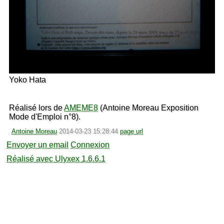
Yoko Hata
Réalisé lors de
AMEME8
(Antoine Moreau Exposition
Mode d'Emploi n°8).
Antoine Moreau
2014-03-23 15:28:44
page url
Envoyer un email
Connexion
Réalisé avec Ulyxex 1.6.6.1