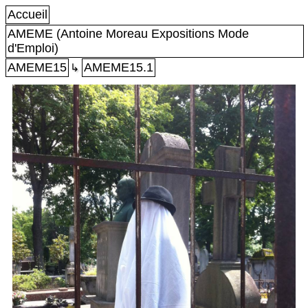
Accueil
AMEME (Antoine Moreau Expositions Mode
d'Emploi)
AMEME15
AMEME15.1
↳