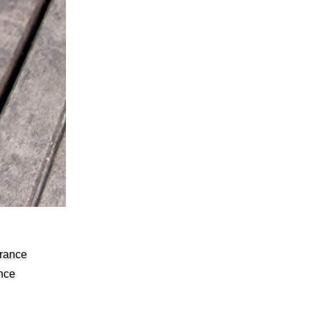
France
nce