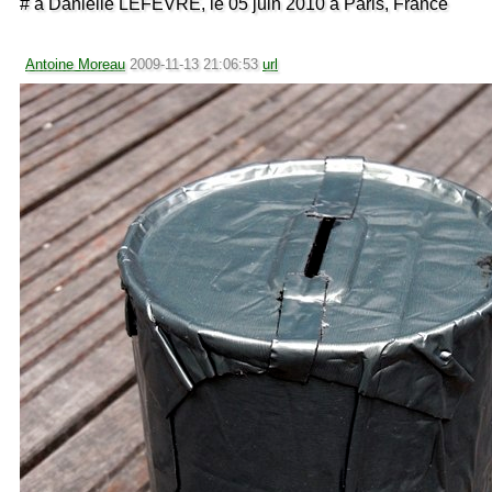
# à Danielle LEFEVRE, le 05 juin 2010 à Paris, France
Antoine Moreau
2009-11-13 21:06:53
url