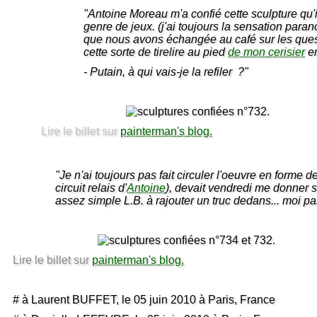
"Antoine Moreau m'a confié cette sculpture qu'i
genre de jeux. (j'ai toujours la sensation para
que nous avons échangée au café sur les questi
cette sorte de tirelire au pied
de mon cerisier
en
- Putain, à qui vais-je la refiler ?"
Lire le billet sur
painterman's blog.
"Je n'ai toujours pas fait circuler l'oeuvre en forme 
circuit relais d'
Antoine
), devait vendredi me donner sa
assez simple L.B. à rajouter un truc dedans... moi pa
Lire le billet sur
painterman's blog.
# à Laurent BUFFET, le 05 juin 2010 à Paris, France