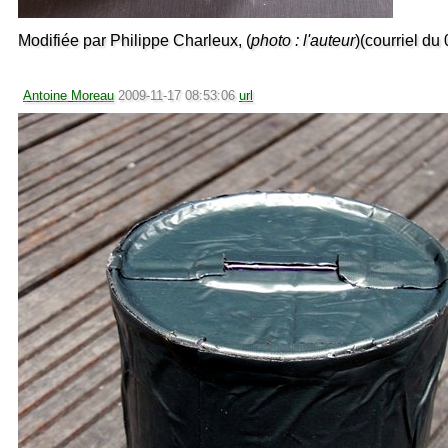
Modifiée par Philippe Charleux, (
photo : l'auteur
)(courriel d
Antoine Moreau
2009-11-17 08:53:06
url