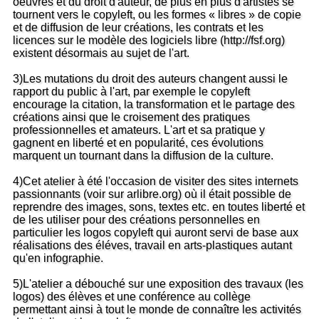
oeuvres et du droit d'auteur, de plus en plus d'artistes se
tournent vers le copyleft, ou les formes « libres » de copie
et de diffusion de leur créations, les contrats et les
licences sur le modèle des logiciels libre (http://fsf.org)
existent désormais au sujet de l'art.
3)Les mutations du droit des auteurs changent aussi le
rapport du public à l'art, par exemple le copyleft
encourage la citation, la transformation et le partage des
créations ainsi que le croisement des pratiques
professionnelles et amateurs. L'art et sa pratique y
gagnent en liberté et en popularité, ces évolutions
marquent un tournant dans la diffusion de la culture.
4)Cet atelier à été l'occasion de visiter des sites internets
passionnants (voir sur arlibre.org) où il était possible de
reprendre des images, sons, textes etc. en toutes liberté et
de les utiliser pour des créations personnelles en
particulier les logos copyleft qui auront servi de base aux
réalisations des éléves, travail en arts-plastiques autant
qu'en infographie.
5)L'atelier a débouché sur une exposition des travaux (les
logos) des élèves et une conférence au collège
permettant ainsi à tout le monde de connaître les activités