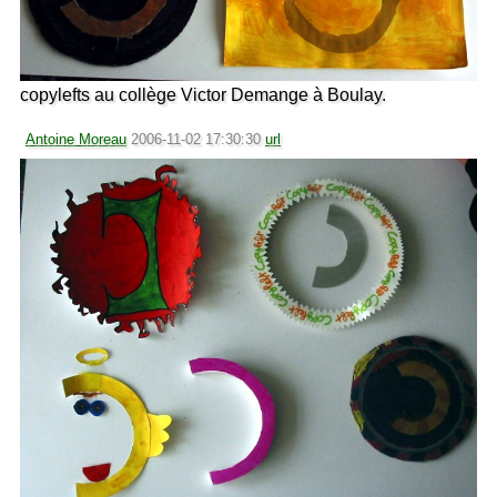
copylefts au collège Victor Demange à Boulay.
Antoine Moreau
2006-11-02 17:30:30
url