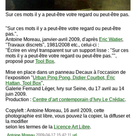
Sur ces mots il y a peut-être votre regard ou peut-être pas.
"Sur ces mots il y a peut-être votre regard ou peut-être
pas.",
Antoine Moreau, janvier-avril 2009, d'après
Eric Watier
,
"Travaux discrets", 1981/2008 etc., celui-ci :
"Écrire en vinyl transparent sur un support lisse : "Sur ces
mots il y a peut-être votre regard ou peut-être pas."",
proposé pour
Tool Box
.
Mise en place dans un panneau Decaux à l'occasion de
l'exposition "
Urban Ping Pong, Didier Courbot, Éric
Hattan, Tool Box
",
Galerie Fernand Léger, Ivry sur Seine, du 17 avril au 14
juin 2009.
Production :
Centre d’art contemporain d’Ivry Le Crédac
.
Copyleft : Antoine Moreau, 16 avril 2009, cette
photographie est libre, vous pouvez la copier, la diffuser et
la modifier
selon les termes de la
Licence Art Libre
.
Antoine Moreau
2009-04-17 15:42:11
url