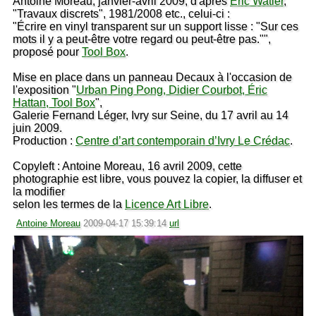
Antoine Moreau, janvier-avril 2009, d'après
Eric Watier
,
"Travaux discrets", 1981/2008 etc., celui-ci :
"Écrire en vinyl transparent sur un support lisse : "Sur ces
mots il y a peut-être votre regard ou peut-être pas."",
proposé pour
Tool Box
.
Mise en place dans un panneau Decaux à l'occasion de
l'exposition "
Urban Ping Pong, Didier Courbot, Éric
Hattan, Tool Box
",
Galerie Fernand Léger, Ivry sur Seine, du 17 avril au 14
juin 2009.
Production :
Centre d’art contemporain d’Ivry Le Crédac
.
Copyleft : Antoine Moreau, 16 avril 2009, cette
photographie est libre, vous pouvez la copier, la diffuser et
la modifier
selon les termes de la
Licence Art Libre
.
Antoine Moreau
2009-04-17 15:39:14
url