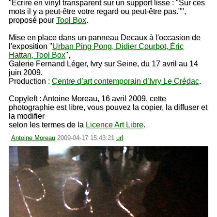
"Écrire en vinyl transparent sur un support lisse : "Sur ces
mots il y a peut-être votre regard ou peut-être pas."",
proposé pour
Tool Box
.
Mise en place dans un panneau Decaux à l'occasion de
l'exposition "
Urban Ping Pong, Didier Courbot, Éric
Hattan, Tool Box
",
Galerie Fernand Léger, Ivry sur Seine, du 17 avril au 14
juin 2009.
Production :
Centre d’art contemporain d’Ivry Le Crédac
.
Copyleft : Antoine Moreau, 16 avril 2009, cette
photographie est libre, vous pouvez la copier, la diffuser et
la modifier
selon les termes de la
Licence Art Libre
.
Antoine Moreau
2009-04-17 15:43:21
url