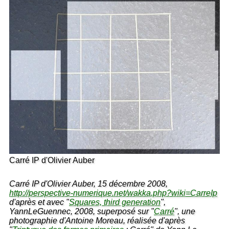
Carré IP d'Olivier Auber
Carré IP d'Olivier Auber, 15 décembre 2008,
http://perspective-numerique.net/wakka.php?wiki=CarreIp
d'après et avec "
Squares, third generation
",
YannLeGuennec, 2008, superposé sur "
Carré
", une
photographie d'Antoine Moreau, réalisée d'après