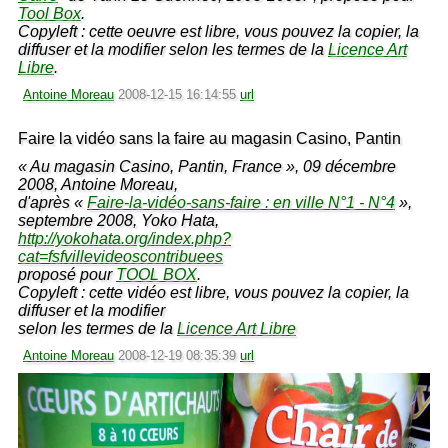
Tool Box
.
Copyleft : cette oeuvre est libre, vous pouvez la copier, la
diffuser et la modifier selon les termes de la
Licence Art
Libre
.
Antoine Moreau
2008-12-15 16:14:55
url
Faire la vidéo sans la faire au magasin Casino, Pantin
« Au magasin Casino, Pantin, France », 09 décembre
2008, Antoine Moreau,
d'après «
Faire-la-vidéo-sans-faire : en ville N°1 - N°4
»,
septembre 2008, Yoko Hata,
http://yokohata.org/index.php?
cat=fsfvillevideoscontribuees
proposé pour
TOOL BOX
.
Copyleft : cette vidéo est libre, vous pouvez la copier, la
diffuser et la modifier
selon les termes de la
Licence Art Libre
Antoine Moreau
2008-12-19 08:35:39
url