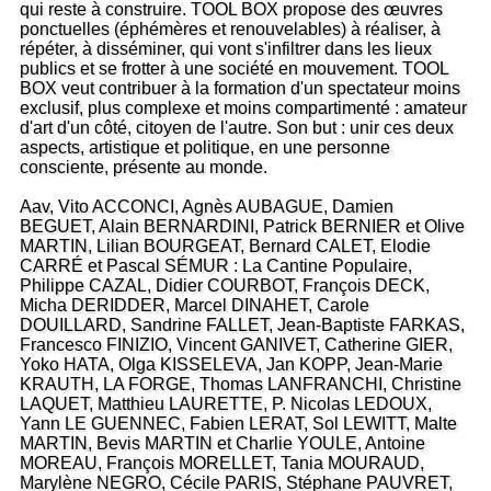
qui reste à construire. TOOL BOX propose des œuvres
ponctuelles (éphémères et renouvelables) à réaliser, à
répéter, à disséminer, qui vont s'infiltrer dans les lieux
publics et se frotter à une société en mouvement. TOOL
BOX veut contribuer à la formation d'un spectateur moins
exclusif, plus complexe et moins compartimenté : amateur
d'art d'un côté, citoyen de l'autre. Son but : unir ces deux
aspects, artistique et politique, en une personne
consciente, présente au monde.
Aav, Vito ACCONCI, Agnès AUBAGUE, Damien
BEGUET, Alain BERNARDINI, Patrick BERNIER et Olive
MARTIN, Lilian BOURGEAT, Bernard CALET, Elodie
CARRÉ et Pascal SÉMUR : La Cantine Populaire,
Philippe CAZAL, Didier COURBOT, François DECK,
Micha DERIDDER, Marcel DINAHET, Carole
DOUILLARD, Sandrine FALLET, Jean-Baptiste FARKAS,
Francesco FINIZIO, Vincent GANIVET, Catherine GIER,
Yoko HATA, Olga KISSELEVA, Jan KOPP, Jean-Marie
KRAUTH, LA FORGE, Thomas LANFRANCHI, Christine
LAQUET, Matthieu LAURETTE, P. Nicolas LEDOUX,
Yann LE GUENNEC, Fabien LERAT, Sol LEWITT, Malte
MARTIN, Bevis MARTIN et Charlie YOULE, Antoine
MOREAU, François MORELLET, Tania MOURAUD,
Marylène NEGRO, Cécile PARIS, Stéphane PAUVRET,