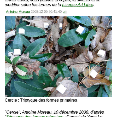
modifier selon les termes de la
Licence Art Libre
.
Antoine Moreau
2008-12-09 20:41:40
url
Cercle ; Triptyque des formes primaires
"Cercle", Antoine Moreau, 10 décembre 2008, d'après
"
Triptyque des formes primaires
; Cercle" de Yann Le