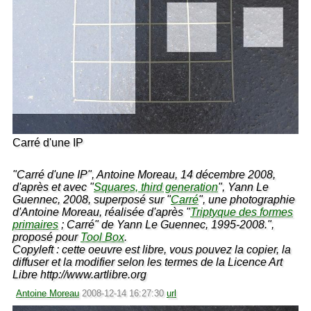
Carré d'une IP
"Carré d'une IP", Antoine Moreau, 14 décembre 2008,
d'après et avec "
Squares, third generation
", Yann Le
Guennec, 2008, superposé sur "
Carré
", une photographie
d'Antoine Moreau, réalisée d'après "
Triptyque des formes
primaires
; Carré" de Yann Le Guennec, 1995-2008.",
proposé pour
Tool Box
.
Copyleft : cette oeuvre est libre, vous pouvez la copier, la
diffuser et la modifier selon les termes de la Licence Art
Libre http://www.artlibre.org
Antoine Moreau
2008-12-14 16:27:30
url