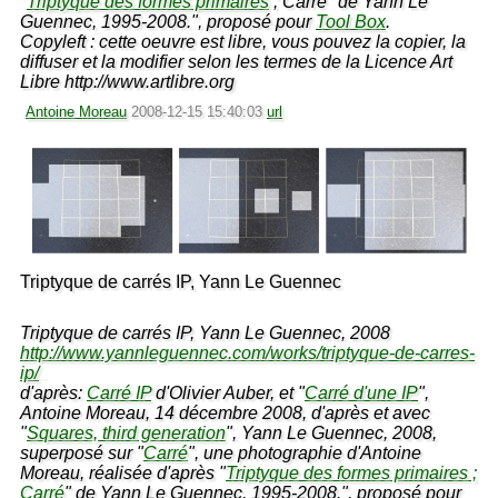
"
Triptyque des formes primaires
; Carré" de Yann Le
Guennec, 1995-2008.", proposé pour
Tool Box
.
Copyleft : cette oeuvre est libre, vous pouvez la copier, la
diffuser et la modifier selon les termes de la Licence Art
Libre http://www.artlibre.org
Antoine Moreau
2008-12-15 15:40:03
url
Triptyque de carrés IP, Yann Le Guennec
Triptyque de carrés IP, Yann Le Guennec, 2008
http://www.yannleguennec.com/works/triptyque-de-carres-
ip/
d'après:
Carré IP
d'Olivier Auber, et "
Carré d'une IP
",
Antoine Moreau, 14 décembre 2008, d'après et avec
"
Squares, third generation
", Yann Le Guennec, 2008,
superposé sur "
Carré
", une photographie d'Antoine
Moreau, réalisée d'après "
Triptyque des formes primaires ;
Carré
" de Yann Le Guennec, 1995-2008.", proposé pour