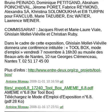
Bruno PEINADO, Dominique PETITGAND, Abraham
POINCHEVAL, Jérome PORET, Fabrice REYMOND,
Alexandra SÁ, Khristina SOLOMOUKHA et Elfi TURPIN
pour FANCLUB, Marie TAEUBER, Eric WATIER,
Lawrence WEINER.
COMMISSARIAT : Jacques Rivet et Marie-Laure Viale,
Ghislain Mollet-Viéville et Christian Ruby.
Dans le cadre de cette exposition, Ghislain Mollet-Viéville
donnera une conférence intitulée : « TOOL BOX, mode
d'emploi » vendredi 7 novembre à 16h30 au musée des
Beaux-arts de Nantes, 10 rue Georges Clémenceau,
Nantes T. 02 51 17 45 00
Plus d'infos :
http://www.entre-deux.org/cp_projets/tool-
box/
Antoine Moreau
2008-11-01 10:16:59
url
files/_expo6.8_17240_Tool_Box_AMEME_6.8.pdf
AMEME n°6.8 (for Tool Box)
Téléchargez le Mode d'Emploi d'Exposition n°6.8.
(pdf 28 Ko)
Antoine Moreau
2008-11-16 17:23:51
url