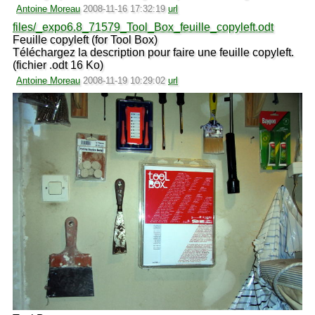
Antoine Moreau
2008-11-16 17:32:19
url
files/_expo6.8_71579_Tool_Box_feuille_copyleft.odt
Feuille copyleft (for Tool Box)
Téléchargez la description pour faire une feuille copyleft.
(fichier .odt 16 Ko)
Antoine Moreau
2008-11-19 10:29:02
url