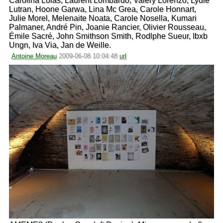
Carolina Lolas, Laurent Lombardo, Valery Lorenzo, Lydie
Lutran, Hoone Garwa, Lina Mc Grea, Carole Honnart,
Julie Morel, Melenaite Noata, Carole Nosella, Kumari
Palmaner, André Pin, Joanie Rancier, Olivier Rousseau,
Émile Sacré, John Smithson Smith, Rodlphe Sueur, Ibxb
Ungn, Iva Via, Jan de Weille.
Antoine Moreau
2009-06-08 10:04:48
url