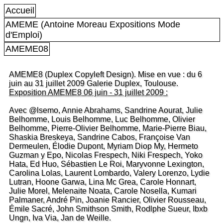
Accueil
AMEME (Antoine Moreau Expositions Mode
d'Emploi)
AMEME08
AMEME8 (Duplex Copyleft Design). Mise en vue : du 6
juin au 31 juillet 2009 Galerie Duplex, Toulouse.
Exposition AMEME8 06 juin - 31 juillet 2009 :
Avec @lsemo, Annie Abrahams, Sandrine Aourat, Julie
Belhomme, Louis Belhomme, Luc Belhomme, Olivier
Belhomme, Pierre-Olivier Belhomme, Marie-Pierre Biau,
Shaskia Breskeya, Sandrine Cabos, Françoise Van
Dermeulen, Élodie Dupont, Myriam Diop My, Hermeto
Guzman y Epo, Nicolas Frespech, Niki Frespech, Yoko
Hata, Ed Huo, Sébastien Le Roi, Maryvonne Lexington,
Carolina Lolas, Laurent Lombardo, Valery Lorenzo, Lydie
Lutran, Hoone Garwa, Lina Mc Grea, Carole Honnart,
Julie Morel, Melenaite Noata, Carole Nosella, Kumari
Palmaner, André Pin, Joanie Rancier, Olivier Rousseau,
Émile Sacré, John Smithson Smith, Rodlphe Sueur, Ibxb
Ungn, Iva Via, Jan de Weille.