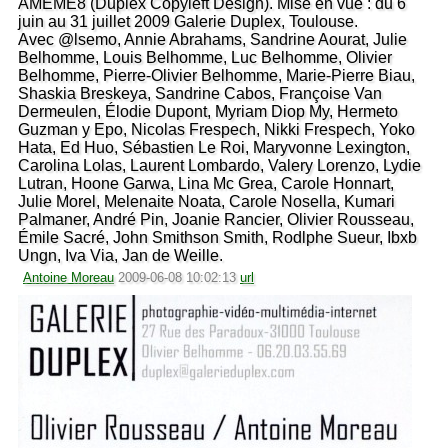
AMEME8 (Duplex Copyleft Design). Mise en vue : du 6
juin au 31 juillet 2009 Galerie Duplex, Toulouse.
Avec @lsemo, Annie Abrahams, Sandrine Aourat, Julie
Belhomme, Louis Belhomme, Luc Belhomme, Olivier
Belhomme, Pierre-Olivier Belhomme, Marie-Pierre Biau,
Shaskia Breskeya, Sandrine Cabos, Françoise Van
Dermeulen, Élodie Dupont, Myriam Diop My, Hermeto
Guzman y Epo, Nicolas Frespech, Nikki Frespech, Yoko
Hata, Ed Huo, Sébastien Le Roi, Maryvonne Lexington,
Carolina Lolas, Laurent Lombardo, Valery Lorenzo, Lydie
Lutran, Hoone Garwa, Lina Mc Grea, Carole Honnart,
Julie Morel, Melenaite Noata, Carole Nosella, Kumari
Palmaner, André Pin, Joanie Rancier, Olivier Rousseau,
Émile Sacré, John Smithson Smith, Rodlphe Sueur, Ibxb
Ungn, Iva Via, Jan de Weille.
Antoine Moreau
2009-06-08 10:02:13
url