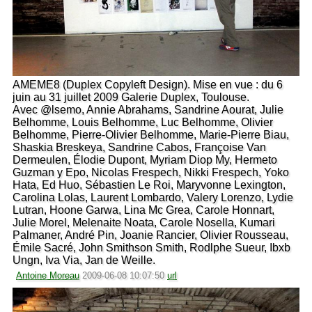
AMEME8 (Duplex Copyleft Design). Mise en vue : du 6
juin au 31 juillet 2009 Galerie Duplex, Toulouse.
Avec @lsemo, Annie Abrahams, Sandrine Aourat, Julie
Belhomme, Louis Belhomme, Luc Belhomme, Olivier
Belhomme, Pierre-Olivier Belhomme, Marie-Pierre Biau,
Shaskia Breskeya, Sandrine Cabos, Françoise Van
Dermeulen, Élodie Dupont, Myriam Diop My, Hermeto
Guzman y Epo, Nicolas Frespech, Nikki Frespech, Yoko
Hata, Ed Huo, Sébastien Le Roi, Maryvonne Lexington,
Carolina Lolas, Laurent Lombardo, Valery Lorenzo, Lydie
Lutran, Hoone Garwa, Lina Mc Grea, Carole Honnart,
Julie Morel, Melenaite Noata, Carole Nosella, Kumari
Palmaner, André Pin, Joanie Rancier, Olivier Rousseau,
Émile Sacré, John Smithson Smith, Rodlphe Sueur, Ibxb
Ungn, Iva Via, Jan de Weille.
Antoine Moreau
2009-06-08 10:07:50
url