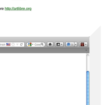
bre
http://artlibre.org