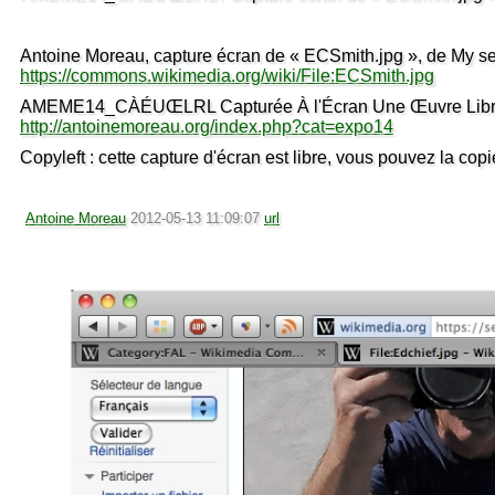
Antoine Moreau, capture écran de « ECSmith.jpg », de My self
https://commons.wikimedia.org/wiki/File:ECSmith.jpg
AMEME14_CÀÉUŒLRL Capturée À l'Écran Une Œuvre Libre Re
http://antoinemoreau.org/index.php?cat=expo14
Copyleft : cette capture d'écran est libre, vous pouvez la copie
Antoine Moreau
2012-05-13 11:09:07
url