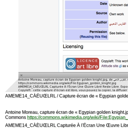
Commons
https://commons.wikimedia.org/wiki/File:Egypian
AMEME14_CÀÈUŒLRL Capturée À l'Écran Une Œuvre Libre Re