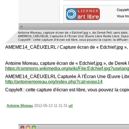
AMEME14_CÀÉUŒLRL / Capture écran de « Edchief.jpg », 
Antoine Moreau, capture écran de « Edchief.jpg », de Derek P
https://commons.wikimedia.org/wiki/File:Edchief.jpg?uselang
AMEME14_CÀÉUŒLRL Capturée À l'Écran Une Œuvre Libre Re
http://antoinemoreau.org/index.php?cat=expo14
Copyleft : cette capture d'écran est libre, vous pouvez la copie
Antoine Moreau
2012-05-13 11:11:31
url