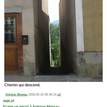
Chemin qui descend.
Antoine Moreau
2006-05-18 09:38:24
url
page url
Ecrire un email à Antoine Moreau